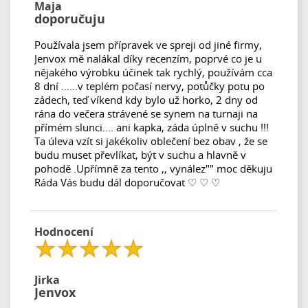
Maja
doporučuju
Používala jsem přípravek ve spreji od jiné firmy,
Jenvox mě nalákal díky recenzím, poprvé co je u
nějakého výrobku účinek tak rychlý, používám cca
8 dní ......v teplém počasí nervy, potůčky potu po
zádech, teď víkend kdy bylo už horko, 2 dny od
rána do večera strávené se synem na turnaji na
přímém slunci.... ani kapka, záda úplně v suchu !!!
Ta úleva vzít si jakékoliv oblečení bez obav , že se
budu muset převlíkat, být v suchu a hlavně v
pohodě .Upřímně za tento ,, vynález"" moc děkuju
Ráda Vás budu dál doporučovat ♡ ♡ ♡
Hodnocení
Jirka
Jenvox