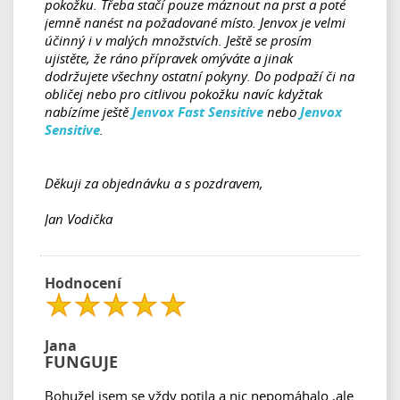
pokožku. Třeba stačí pouze máznout na prst a poté
jemně nanést na požadované místo. Jenvox je velmi
účinný i v malých množstvích. Ještě se prosím
ujistěte, že ráno přípravek omýváte a jinak
dodržujete všechny ostatní pokyny. Do podpaží či na
obličej nebo pro citlivou pokožku navíc kdyžtak
nabízíme ještě
Jenvox Fast Sensitive
nebo
Jenvox
Sensitive
.
Děkuji za objednávku a s pozdravem,
Jan Vodička
Hodnocení
Jana
FUNGUJE
Bohužel jsem se vždy potila a nic nepomáhalo ,ale