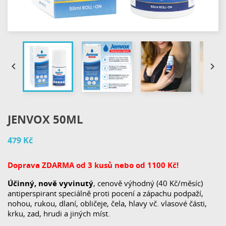


JENVOX 50ML
479 Kč
Doprava ZDARMA od 3 kusů nebo od 1100 Kč!
Účinný, nově vyvinutý
, cenově výhodný (40 Kč/měsíc)
antiperspirant speciálně proti pocení a zápachu podpaží,
nohou, rukou, dlaní, obličeje, čela, hlavy vč. vlasové části,
krku, zad, hrudi a jiných míst.