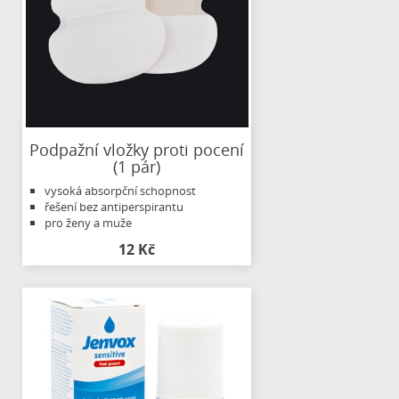
Podpažní vložky proti pocení
(1 pár)
vysoká absorpční schopnost
řešení bez antiperspirantu
pro ženy a muže
12 Kč