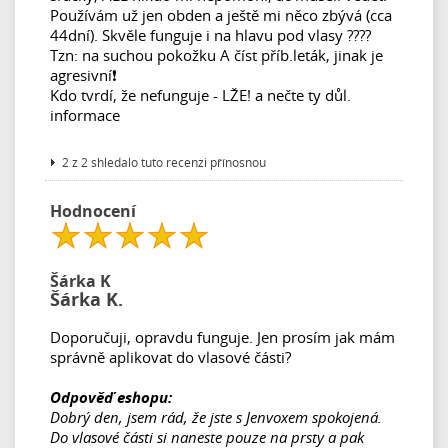
Používám už jen obden a ještě mi něco zbývá (cca
44dní). Skvěle funguje i na hlavu pod vlasy ????
Tzn: na suchou pokožku A číst příb.leták, jinak je
agresivní❗
Kdo tvrdí, že nefunguje - LŽE! a nečte ty důl.
informace
2 z 2 shledalo tuto recenzi přínosnou
Hodnocení
Šárka K
Šárka K.
Doporučuji, opravdu funguje. Jen prosím jak mám
správně aplikovat do vlasové části?
Odpověď eshopu:
Dobrý den, jsem rád, že jste s Jenvoxem spokojená.
Do vlasové části si naneste pouze na prsty a pak