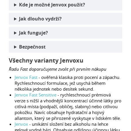
Kde je možné Jenvox použít?
Jak dlouho vydrží?
Jak funguje?
Bezpečnost
Všechny varianty Jenvoxu
Řadu Fast doporučujeme zvolit při prvním nákupu
Jenvox Fast
- ověřená klasika proti pocení a zápachu.
Rychleschnoucí formulace, jež usychá během
několika jednotek nebo desítek sekund.
Jenvox Fast Sensitive
- rychleschnoucí prémiová
verze s nižší a vhodnější koncentrací účinné látky pro
citlivá místa (podpaží, obličej, slabiny) nebo citlivou
pokožku. Navíc obsahuje hydratační a hojivý
allantoin, který se přirozeně vyskytuje v lidském těle.
Jenvox
- unikátní složení bez alkoholu na lehce
gelové vodné bázi. Obsahuje odlišnou účinnou látku