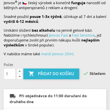
®️
Jenvox
je
český výrobek a konečně
funguje
narozdíl od
běžných antiperspirantů z reklam a drogerií.
Snadné použití
pouze 1-3x týdně
, účinkuje až 7 dní a balení
vydrží 6-12 měsíců
.
Unikátní složení
bez alkoholu
na jemně gelové bázi.
Nabízíme i rychleschnoucí
Jenvox Fast
a
Fast Sensitive
, jež
doporučujeme zvolit při prvním nákupu kvůli
nejlepším
výsledkům
v široké populaci.
V nabídce máme také
menší Jenvox 20ml
.
Počet


Skladem
PŘIDAT DO KOŠÍKU
Při objednávce do 11:00 doručení do
druhého dne