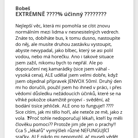
Bobeš
EXTRÉMNĚ ????% účinný ????????
Nejlepší věc, která mi pomohla se cítit znovu
normálním mezi lidma v nesnesitelných vedrech.
Znáte to, dobíháte bus, k tomu dusno, nastoupíte
do něj, ale musíte druhou zastávku vystoupit,
abyste nevypadal, jako blbec, který se asi polil
vodou, nebo má horečku. Ano i takové situace
jsem zažil, nikomu bych to nepřál. Ale po
doporučení nej.kamarádky (sice jsem váhal -
vysoká cena), ALE udělal jsem velmi dobře, když
jsem objednal přípravek JENVOX 50ml. Druhý den
mi ho doručili, použil jsem ho ihned v práci, i přes
vědomí důsledku nežádoucích účinků, které se na
vlhké pokožce okamžitě projeví - svědění, až
bodání tisíce jehliček. ALE ono to funguje!! ????
Sice cítím, jak mi tělo hoří, ale neteče ze mě, jako z
vola. ❓Proč tohle nedoporučují lékaři, kteří by měli
člověku pomoci?? Protože jim jde jen o prachy!!
Cca 5 „lékařů" vymýšleli různé NEFUNGUJÍCÍ
sračky, ALE nikdo mi nepomohl, ač museli vědět.