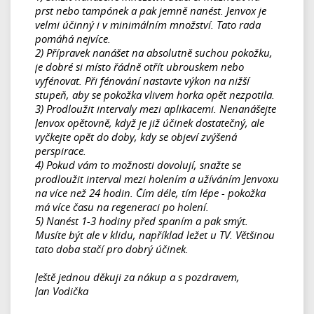
prst nebo tampónek a pak jemně nanést. Jenvox je
velmi účinný i v minimálním množství. Tato rada
pomáhá nejvíce.
2) Přípravek nanášet na absolutně suchou pokožku,
je dobré si místo řádně otřít ubrouskem nebo
vyfénovat. Při fénování nastavte výkon na nižší
stupeň, aby se pokožka vlivem horka opět nezpotila.
3) Prodloužit intervaly mezi aplikacemi. Nenanášejte
Jenvox opětovně, když je již účinek dostatečný, ale
vyčkejte opět do doby, kdy se objeví zvýšená
perspirace.
4) Pokud vám to možnosti dovolují, snažte se
prodloužit interval mezi holením a užíváním Jenvoxu
na více než 24 hodin. Čím déle, tím lépe - pokožka
má více času na regeneraci po holení.
5) Nanést 1-3 hodiny před spaním a pak smýt.
Musíte být ale v klidu, například ležet u TV. Většinou
tato doba stačí pro dobrý účinek.
Ještě jednou děkuji za nákup a s pozdravem,
Jan Vodička