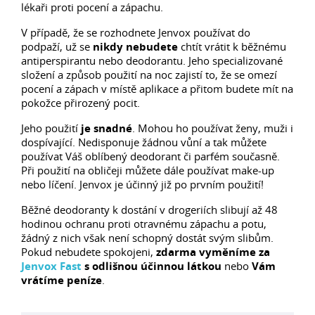
lékaři proti pocení a zápachu.
V případě, že se rozhodnete Jenvox používat do
podpaží, už se
nikdy nebudete
chtít vrátit k běžnému
antiperspirantu nebo deodorantu. Jeho specializované
složení a způsob použití na noc zajistí to, že se omezí
pocení a zápach v místě aplikace a přitom budete mít na
pokožce přirozený pocit.
Jeho použití
je snadné
. Mohou ho používat ženy, muži i
dospívající. Nedisponuje žádnou vůní a tak můžete
používat Váš oblíbený deodorant či parfém současně.
Při použití na obličeji můžete dále používat make-up
nebo líčení. Jenvox je účinný již po prvním použití!
Běžné deodoranty k dostání v drogeriích slibují až 48
hodinou ochranu proti otravnému zápachu a potu,
žádný z nich však není schopný dostát svým slibům.
Pokud nebudete spokojeni,
zdarma vyměníme za
Jenvox Fast
s odlišnou účinnou látkou
nebo
Vám
vrátíme peníze
.