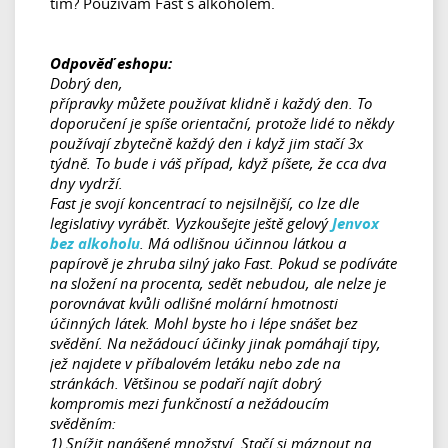
tím? Používám Fast s alkoholem.
Odpověď eshopu:
Dobrý den,
přípravky můžete používat klidně i každý den. To
doporučení je spíše orientační, protože lidé to někdy
používají zbytečně každý den i když jim stačí 3x
týdně. To bude i váš případ, když píšete, že cca dva
dny vydrží.
Fast je svojí koncentrací to nejsilnější, co lze dle
legislativy vyrábět. Vyzkoušejte ještě gelový
Jenvox
bez alkoholu
. Má odlišnou účinnou látkou a
papírově je zhruba silný jako Fast. Pokud se podíváte
na složení na procenta, sedět nebudou, ale nelze je
porovnávat kvůli odlišné molární hmotnosti
účinných látek. Mohl byste ho i lépe snášet bez
svědění. Na nežádoucí účinky jinak pomáhají tipy,
jež najdete v příbalovém letáku nebo zde na
stránkách. Většinou se podaří najít dobrý
kompromis mezi funkčností a nežádoucím
svěděním:
1) Snížit nanášené množství. Stačí si máznout na