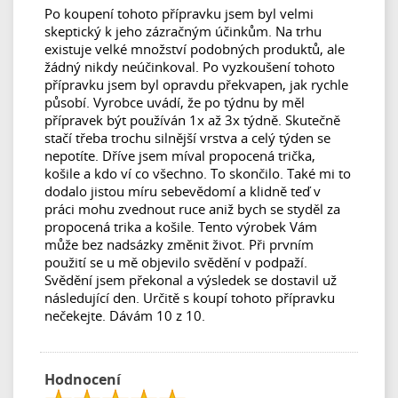
Po koupení tohoto přípravku jsem byl velmi
skeptický k jeho zázračným účinkům. Na trhu
existuje velké množství podobných produktů, ale
žádný nikdy neúčinkoval. Po vyzkoušení tohoto
přípravku jsem byl opravdu překvapen, jak rychle
působí. Vyrobce uvádí, že po týdnu by měl
přípravek být používán 1x až 3x týdně. Skutečně
stačí třeba trochu silnější vrstva a celý týden se
nepotíte. Dříve jsem míval propocená trička,
košile a kdo ví co všechno. To skončilo. Také mi to
dodalo jistou míru sebevědomí a klidně teď v
práci mohu zvednout ruce aniž bych se styděl za
propocená trika a košile. Tento výrobek Vám
může bez nadsázky změnit život. Při prvním
použití se u mě objevilo svědění v podpaží.
Svědění jsem překonal a výsledek se dostavil už
následující den. Určitě s koupí tohoto přípravku
nečekejte. Dávám 10 z 10.
Hodnocení