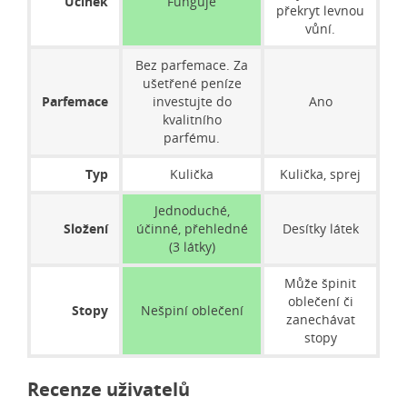
Účinek
Funguje
překryt levnou
vůní.
Bez parfemace. Za
ušetřené peníze
Parfemace
investujte do
Ano
kvalitního
parfému.
Typ
Kulička
Kulička, sprej
Jednoduché,
Složení
účinné, přehledné
Desítky látek
(3 látky)
Může špinit
oblečení či
Stopy
Nešpiní oblečení
zanechávat
stopy
Recenze uživatelů