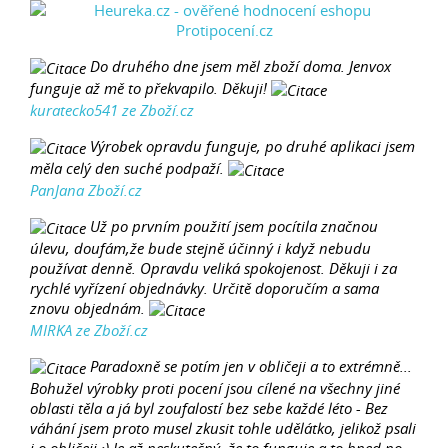
Do druhého dne jsem měl zboží doma. Jenvox
funguje až mě to překvapilo. Děkuji!
kuratecko541 ze Zboží.cz
Výrobek opravdu funguje, po druhé aplikaci jsem
měla celý den suché podpaží.
PanJana Zboží.cz
Už po prvním použití jsem pocítila značnou
úlevu, doufám,že bude stejně účinný i když nebudu
používat denně. Opravdu veliká spokojenost. Děkuji i za
rychlé vyřízení objednávky. Určitě doporučím a sama
znovu objednám.
MIRKA ze Zboží.cz
Paradoxně se potím jen v obličeji a to extrémně...
Bohužel výrobky proti pocení jsou cílené na všechny jiné
oblasti těla a já byl zoufalostí bez sebe každé léto - Bez
váhání jsem proto musel zkusit tohle udělátko, jelikož psali
i o obličeji :) Je až neskutečný, že to funguje a to hned po