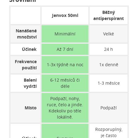
Běžný
Jenvox 50ml
antiperspirant
Nanášené
Minimální
Velké
množství
Účinek
Až 7 dní
24 h
Frekvence
1-3x týdně na noc
1x denně
použití
Balení
6-12 měsíců či
1-3 měsíce
vydrží
déle
Podpaží, nohy,
ruce, čelo a jinde.
Místo
Podpaží
Kdekoliv po těle
lokálně.
Rozporuplný,
je často