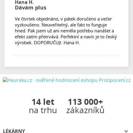
Hana H.
Dávám plus
Ve čtvrtek objednáno, v pátek doručeno a večer
vyzkoušeno. Neuveřitelný, ale fakt to funguje
hned. Pak jsem už ani neměla potřebu nanášet a
efekt zatím přetrvává. Perfektní a navíc je to český
výrobek. DOPORUČUJI. Hana H.
14 let
113 000+
na trhu
zákazníků
LÉKÁRNY
