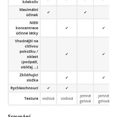
kdekoliv
Maximální
✔
✔
účinek
Nižší
koncentrace
✔
✔
účinné látky
Vhodnější na
citlivou
pokožku /
✔
✔
oblast
(podpaží,
obličej ...)
Zklidňující
✔
✔
složka
Rychleschnoucí
✔
✔
jemně
jemně
Textura
vodová
vodová
gelová
gelová
Srovnání