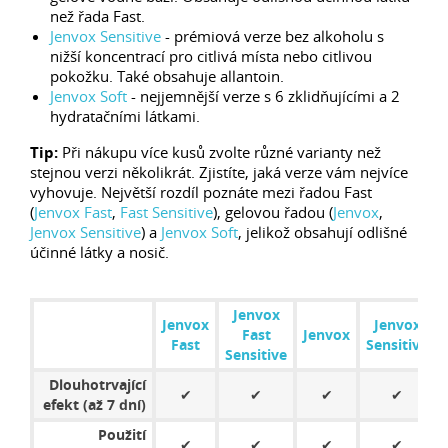
než řada Fast.
Jenvox Sensitive
- prémiová verze bez alkoholu s
nižší koncentrací pro citlivá místa nebo citlivou
pokožku. Také obsahuje allantoin.
Jenvox Soft
- nejjemnější verze s 6 zklidňujícími a 2
hydratačními látkami.
Tip:
Při nákupu více kusů zvolte různé varianty než
stejnou verzi několikrát. Zjistíte, jaká verze vám nejvíce
vyhovuje. Největší rozdíl poznáte mezi řadou Fast
(
Jenvox Fast
,
Fast Sensitive
), gelovou řadou (
Jenvox
,
Jenvox Sensitive
) a
Jenvox Soft
, jelikož obsahují odlišné
účinné látky a nosič.
Jenvox
Jenvox
Jenvox
Fast
Jenvox
Fast
Sensitive
Sensitive
Dlouhotrvající
✔
✔
✔
✔
efekt (až 7 dní)
Použití
✔
✔
✔
✔