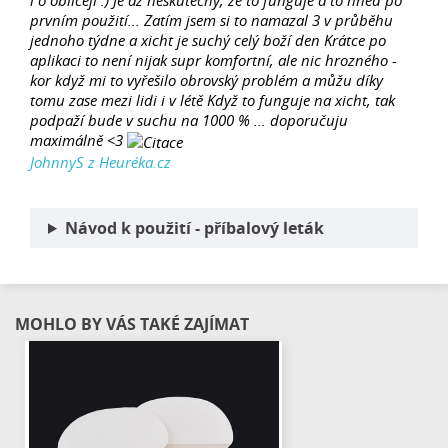
prvním použití... Zatím jsem si to namazal 3 v průběhu
jednoho týdne a xicht je suchý celý boží den Krátce po
aplikaci to není nijak supr komfortní, ale nic hrozného -
kor když mi to vyřešilo obrovský problém a můžu díky
tomu zase mezi lidi i v létě Když to funguje na xicht, tak
podpaží bude v suchu na 1000 % ... doporučuju
maximálně <3
JohnnyS z Heuréka.cz
Návod k použití - příbalový leták
MOHLO BY VÁS TAKÉ ZAJÍMAT