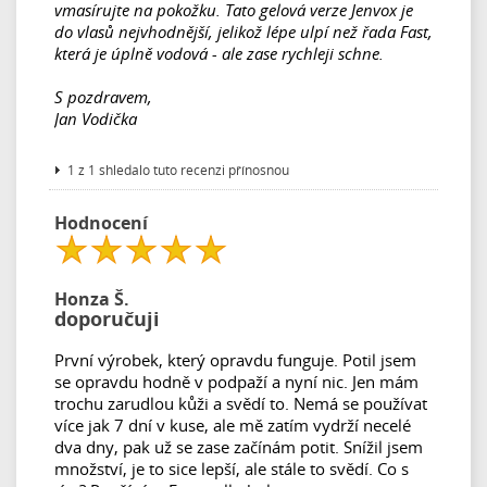
vmasírujte na pokožku. Tato gelová verze Jenvox je
do vlasů nejvhodnější, jelikož lépe ulpí než řada Fast,
která je úplně vodová - ale zase rychleji schne.
S pozdravem,
Jan Vodička
1 z 1 shledalo tuto recenzi přínosnou
Hodnocení
Honza Š.
doporučuji
První výrobek, který opravdu funguje. Potil jsem
se opravdu hodně v podpaží a nyní nic. Jen mám
trochu zarudlou kůži a svědí to. Nemá se používat
více jak 7 dní v kuse, ale mě zatím vydrží necelé
dva dny, pak už se zase začínám potit. Snížil jsem
množství, je to sice lepší, ale stále to svědí. Co s