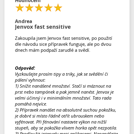
Hodnocení
Andrea
Jenvox fast sensitive
Zakoupila jsem Jenvox fast sensitive, po použití
dle návodu sice přípravek funguje, ale po dvou
dnech mám podpaží zarudlé a svědí.
Odpověď:
Vyzkoušejte prosím tipy a triky, jak se svědění či
pálení vyhnout:
1) Snížit nanášené množství. Stačí si máznout na
prst nebo tampónek a pak jemně nanést. Jenvox je
velmi účinný i v minimálním množství. Tato rada
pomáhá nejvíce.
2) Přípravek nanášet na absolutně suchou pokožku,
je dobré si místo řádně otřít ubrouskem nebo
vyfénovat. Při fénování nastavte výkon na nižší
stupeň, aby se pokožka vlivem horka opět nezpotila.
3) Prodloužit intervaly mezi aplikacemi. Nenanášejte