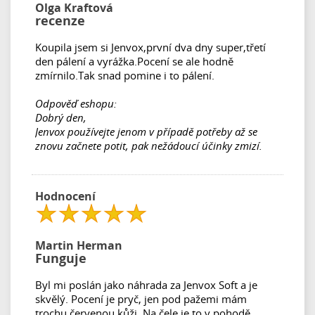
Olga Kraftová
recenze
Koupila jsem si Jenvox,první dva dny super,třetí
den pálení a vyrážka.Pocení se ale hodně
zmírnilo.Tak snad pomine i to pálení.
Odpověď eshopu:
Dobrý den,
Jenvox používejte jenom v případě potřeby až se
znovu začnete potit, pak nežádoucí účinky zmizí.
Hodnocení
Martin Herman
Funguje
Byl mi poslán jako náhrada za Jenvox Soft a je
skvělý. Pocení je pryč, jen pod pažemi mám
trochu červenou kůži. Na čele je to v pohodě.