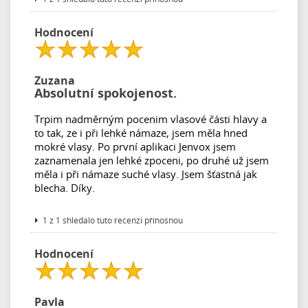
Hodnocení
Zuzana
Absolutní spokojenost.
Trpim nadměrným pocenim vlasové části hlavy a
to tak, ze i při lehké námaze, jsem měla hned
mokré vlasy. Po první aplikaci Jenvox jsem
zaznamenala jen lehké zpoceni, po druhé už jsem
měla i při námaze suché vlasy. Jsem šťastná jak
blecha. Díky.
1 z 1 shledalo tuto recenzi přínosnou
Hodnocení
Pavla