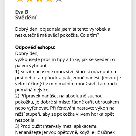
Eva B
Svědění
Dobrý den, objednala jsem si tento vyrobek a
neskutečně mě svědí pokožka. Co s tím?
Odpověď eshopu:
Dobrý den,
vyzkoušejte prosím tipy a triky, jak se svědění či
pálení vyhnout:
1) Snížit nanášené množství. Stačí si máznout na
prst nebo tampónek a pak jemně nanést. Jenvox je
velmi účinný i v minimálním množství. Tato rada
pomáhá nejvíce.
2) Přípravek nanášet na absolutně suchou
pokožku, je dobré si místo řádně otřít ubrouskem
nebo vyfénovat. Při fénování nastavte výkon na
nižší stupeň, aby se pokožka vlivem horka opět
nezpotila.
3) Prodloužit intervaly mezi aplikacemi.
Nenanášejte Jenvox opětovně, když je již účinek