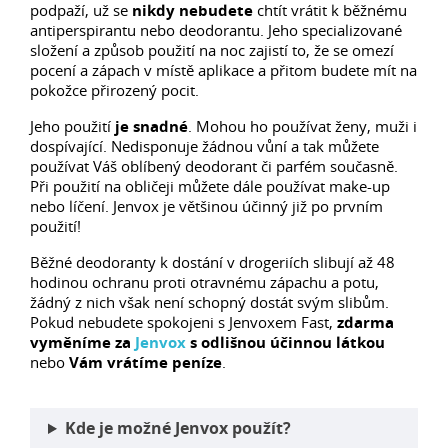
podpaží, už se
nikdy nebudete
chtít vrátit k běžnému
antiperspirantu nebo deodorantu. Jeho specializované
složení a způsob použití na noc zajistí to, že se omezí
pocení a zápach v místě aplikace a přitom budete mít na
pokožce přirozený pocit.
Jeho použití
je snadné
. Mohou ho používat ženy, muži i
dospívající. Nedisponuje žádnou vůní a tak můžete
používat Váš oblíbený deodorant či parfém současně.
Při použití na obličeji můžete dále používat make-up
nebo líčení. Jenvox je většinou účinný již po prvním
použití!
Běžné deodoranty k dostání v drogeriích slibují až 48
hodinou ochranu proti otravnému zápachu a potu,
žádný z nich však není schopný dostát svým slibům.
Pokud nebudete spokojeni s Jenvoxem Fast,
zdarma
vyměníme za
Jenvox
s odlišnou účinnou látkou
nebo
Vám vrátíme peníze
.
Kde je možné Jenvox použít?