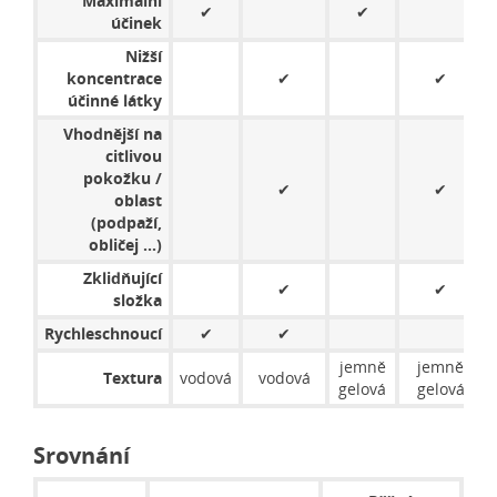
Maximální
✔
✔
účinek
Nižší
koncentrace
✔
✔
účinné látky
Vhodnější na
citlivou
pokožku /
✔
✔
oblast
(podpaží,
obličej ...)
Zklidňující
✔
✔
složka
Rychleschnoucí
✔
✔
jemně
jemně
Textura
vodová
vodová
gelová
gelová
Srovnání