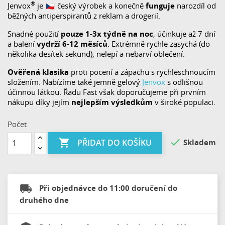
®️
Jenvox
je
český výrobek a konečně
funguje
narozdíl od
běžných antiperspirantů z reklam a drogerií.
Snadné použití
pouze 1-3x týdně na noc
, účinkuje až 7 dní
a balení
vydrží 6-12 měsíců
. Extrémně rychle zasychá (do
několika desítek sekund), nelepí a nebarví oblečení.
Ověřená klasika
proti pocení a zápachu s rychleschnoucím
složením. Nabízíme také jemně gelový
Jenvox
s odlišnou
účinnou látkou. Řadu Fast však doporučujeme při prvním
nákupu díky jejím
nejlepším výsledkům
v široké populaci.
Počet


Skladem
PŘIDAT DO KOŠÍKU
Při objednávce do 11:00 doručení do
druhého dne