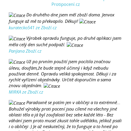
Do druhého dne jsem měl zboží doma. Jenvox
funguje až mě to překvapilo. Děkuji!
kuratecko541 ze Zboží.cz
Výrobek opravdu funguje, po druhé aplikaci jsem
měla celý den suché podpaží.
PanJana Zboží.cz
Už po prvním použití jsem pocítila značnou
úlevu, doufám,že bude stejně účinný i když nebudu
používat denně. Opravdu veliká spokojenost. Děkuji i za
rychlé vyřízení objednávky. Určitě doporučím a sama
znovu objednám.
MIRKA ze Zboží.cz
Paradoxně se potím jen v obličeji a to extrémně...
Bohužel výrobky proti pocení jsou cílené na všechny jiné
oblasti těla a já byl zoufalostí bez sebe každé léto - Bez
váhání jsem proto musel zkusit tohle udělátko, jelikož psali
i o obličeji :) Je až neskutečný, že to funguje a to hned po