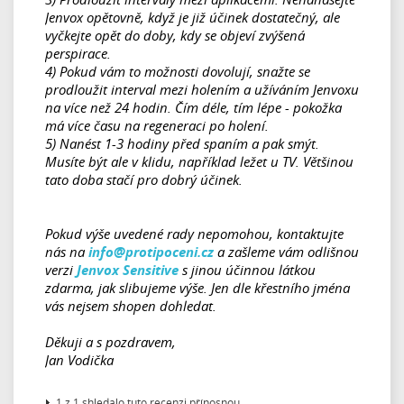
Jenvox opětovně, když je již účinek dostatečný, ale
vyčkejte opět do doby, kdy se objeví zvýšená
perspirace.
4) Pokud vám to možnosti dovolují, snažte se
prodloužit interval mezi holením a užíváním Jenvoxu
na více než 24 hodin. Čím déle, tím lépe - pokožka
má více času na regeneraci po holení.
5) Nanést 1-3 hodiny před spaním a pak smýt.
Musíte být ale v klidu, například ležet u TV. Většinou
tato doba stačí pro dobrý účinek.
Pokud výše uvedené rady nepomohou, kontaktujte
nás na
info@protipoceni.cz
a zašleme vám odlišnou
verzi
Jenvox Sensitive
s jinou účinnou látkou
zdarma, jak slibujeme výše. Jen dle křestního jména
vás nejsem shopen dohledat.
Děkuji a s pozdravem,
Jan Vodička
1 z 1 shledalo tuto recenzi přínosnou