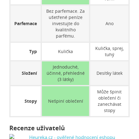
Bez parfemace. Za
ušetřené peníze
Parfemace
investujte do
Ano
kvalitního
parfému.
Kulička, sprej,
Typ
Kulička
tuhý
Jednoduché,
Složení
účinné, přehledné
Desítky látek
(3 látky)
Může špinit
oblečení či
Stopy
Nešpiní oblečení
zanechávat
stopy
Recenze uživatelů