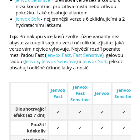
Jenvox Sensitive
- prémiová verze bez alkoholu s
nižší koncentrací pro citlivá místa nebo citlivou
pokožku. Také obsahuje allantoin.
Jenvox Soft
- nejjemnější verze s 6 zklidňujícími a 2
hydratačními látkami.
Tip:
Při nákupu více kusů zvolte různé varianty než
abyste zakoupili stejnou verzi několikrát. Zjistíte, jaká
verze vám nejvíce vyhovuje. Největší rozdíl poznáte
mezi řadou Fast (
Jenvox Fast
,
Fast Sensitive
), gelovou
řadou (
Jenvox
,
Jenvox Sensitive
) a
Jenvox Soft
, jelikož
obsahují odlišné účinné látky a nosič.
Jenvox
Jenvox
Jenvox
Fast
Jenvox
Fast
Sensitive
Sensitive
Dlouhotrvající
✔
✔
✔
✔
efekt (až 7 dní)
Použití
✔
✔
✔
✔
kdekoliv