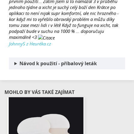
prvním použití... Zatím jsem si to namazal 3 v průběhu
jednoho týdne a xicht je suchý celý boží den Krátce po
aplikaci to není nijak supr komfortní, ale nic hrozného -
kor když mi to vyřešilo obrovský problém a můžu díky
tomu zase mezi lidi i v létě Když to funguje na xicht, tak
podpaží bude v suchu na 1000 % ... doporučuju
maximálně <3
JohnnyS z Heuréka.cz
Návod k použití - příbalový leták
MOHLO BY VÁS TAKÉ ZAJÍMAT