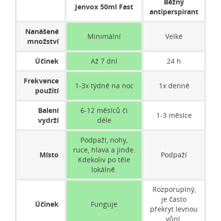
Běžný
Jenvox 50ml Fast
antiperspirant
Nanášené
Minimální
Velké
množství
Účinek
Až 7 dní
24 h
Frekvence
1-3x týdně na noc
1x denně
použití
Balení
6-12 měsíců či
1-3 měsíce
vydrží
déle
Podpaží, nohy,
ruce, hlava a jinde.
Místo
Podpaží
Kdekoliv po těle
lokálně.
Rozporuplný,
je často
Účinek
Funguje
překryt levnou
vůní.