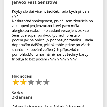
Jenvox Fast Sensitive
Kdyby šlo dát více hvězdiček, ráda bych přidala
????
Neskutečná spokojenost, prvně jsem zkoušela po
zakoupení jen Jenvox,na který jsem měla
alergickou reakci... Po zaslání verze Jenvox Fast
Sensitive,super po dvou týdnech přestalo
pocení,jak na obličeji,v podpaží,na zátylku... Ráda
doporučím dalším, jelikož tohle jediné po všech
snahách kupování veškerých přípravků mi
pomohlo.Mohu normálně nosit všechny barvy
triček,a to bez pocení ????????????????????
Hodnocení
Šarka
Zklamání
Zakoupila jsem na základě kladných recenzí