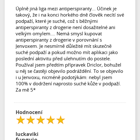
Úplně jiná liga mezi antiperspiranty... Účinek je
takový, že i na konci horkého dně člověk necítí své
podpaží, které je suché, což s běžnými
antiperspiranty z drogerie není dosažitelné ani
velkým omylem.... Nemá smysl kupovat
antiperspiranty z drogerie v porovnání s
Jenvoxem. Je nesmírně důležité mít skutečně
suché podpaží a pokud možno mít aplikaci jako
poslední aktivitu před ulehnutím do postele.
Používal jsem předtím přípravek Driclor, bohužel
u něj se častěji objevilo podráždění. To se objevilo
i u Jenvoxu, nicméně podotýkám: nebyl jsem
100% v dodržení naprosto suché kůže v podpaží.
Za mě 5*
Hodnocení
luckaviki
funguje