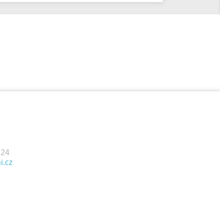
124
i.cz