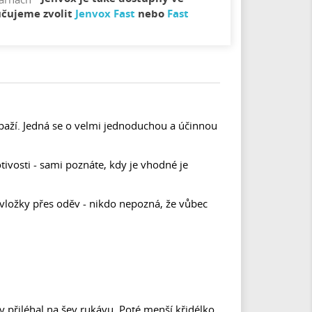
učujeme zvolit
Jenvox Fast
nebo
Fast
aží. Jedná se o velmi jednoduchou a účinnou
otivosti - sami poznáte, kdy je vhodné je
 vložky přes oděv - nikdo nepozná, že vůbec
y přiléhal na šev rukávu. Poté menší křidélko