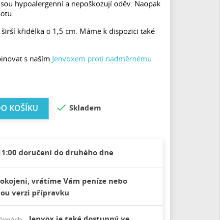
 jsou hypoalergenní a nepoškozují oděv. Naopak
potu.
 širší křidélka o 1,5 cm. Máme k dispozici také
inovat s naším
Jenvoxem proti nadměrnému

Skladem
DO KOŠÍKU
11:00 doručení do druhého dne
okojeni, vrátíme Vám peníze nebo
ou verzi přípravku
Jenvox je také dostupný ve