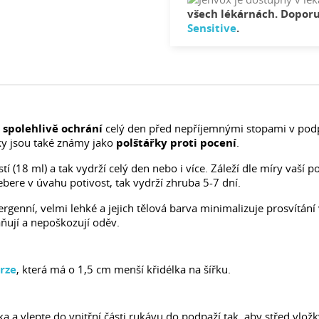
všech lékárnách. Dopor
Sensitive
.
s
spolehlivě ochrání
celý den před nepříjemnými stopami v podp
ky jsou také známy jako
polštářky proti pocení
.
 (18 ml) a tak vydrží celý den nebo i více. Záleží dle míry vaší p
bere v úvahu potivost, tak vydrží zhruba 5-7 dní.
genní, velmi lehké a jejich tělová barva minimalizuje prosvítání
ňují a nepoškozují oděv.
rze
, která má o 1,5 cm menší křidélka na šířku.
 a vlepte do vnitřní části rukávu do podpaží tak, aby střed vložk