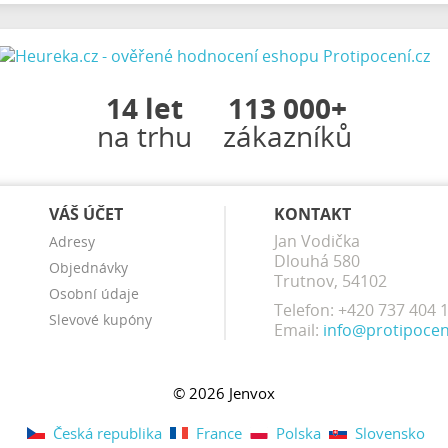
14 let
113 000+
na trhu
zákazníků
VÁŠ ÚČET
KONTAKT
Jan Vodička
Adresy
Dlouhá 580
Objednávky
Trutnov, 54102
Osobní údaje
Telefon:
+420 737 404 
Slevové kupóny
Email:
info@protipocen
© 2026 Jenvox
Česká republika
France
Polska
Slovensko