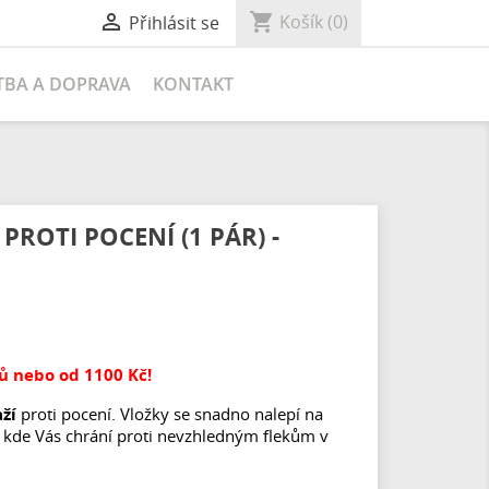
shopping_cart

Košík
(0)
Přihlásit se
TBA A DOPRAVA
KONTAKT
ROTI POCENÍ (1 PÁR) -
 nebo od 1100 Kč!
ží
proti pocení. Vložky se snadno nalepí na
, kde Vás chrání proti nevzhledným flekům v