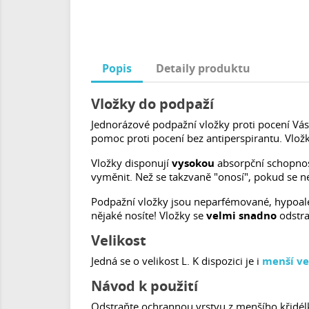
Popis
Detaily produktu
Vložky do podpaží
Jednorázové podpažní vložky proti pocení Vá
pomoc proti pocení bez antiperspirantu. Vlož
Vložky disponují
vysokou
absorpční schopností
vyměnit. Než se takzvaně "onosí", pokud se ne
Podpažní vložky jsou neparfémované, hypoaler
nějaké nosíte! Vložky se
velmi snadno
odstra
Velikost
Jedná se o velikost L. K dispozici je i
menší ve
Návod k použití
Odstraňte ochrannou vrstvu z menšího křidélka