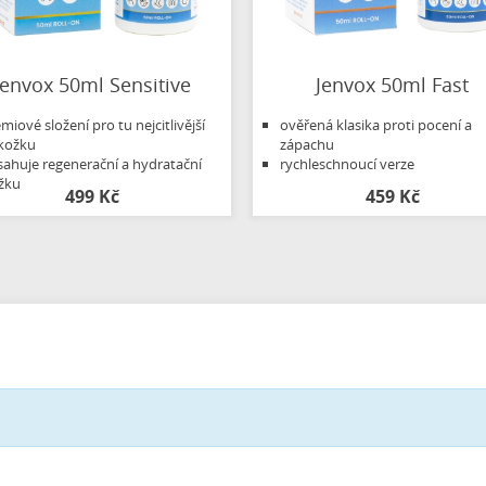
Jenvox 50ml Sensitive
Jenvox 50ml Fast
miové složení pro tu nejcitlivější
ověřená klasika proti pocení a
kožku
zápachu
ahuje regenerační a hydratační
rychleschnoucí verze
žku
499 Kč
459 Kč