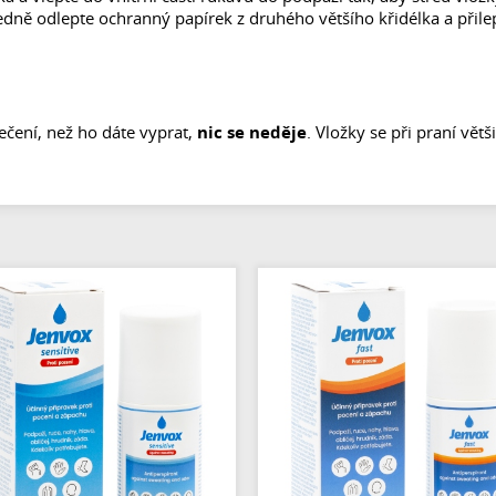
sledně odlepte ochranný papírek z druhého většího křidélka a přil
ečení, než ho dáte vyprat,
nic se neděje
. Vložky se při praní vět