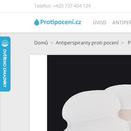
Telefon:
+420 737 404 124
ÚVOD
ANTIPE
Domů
Antiperspiranty proti pocení
P