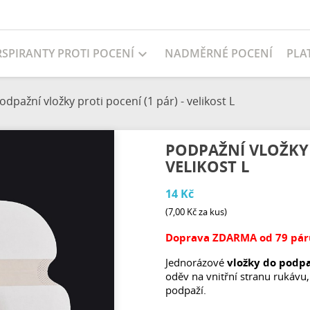
NADMĚRNÉ POCENÍ
PLA
RSPIRANTY PROTI POCENÍ

odpažní vložky proti pocení (1 pár) - velikost L
PODPAŽNÍ VLOŽKY P
VELIKOST L
14 Kč
(7,00 Kč za kus)
Doprava ZDARMA od 79 párů
Jednorázové
vložky do podpa
oděv na vnitřní stranu rukávu
podpaží.