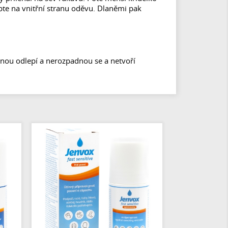
epte na vnitřní stranu oděvu. Dlaněmi pak
šinou odlepí a nerozpadnou se a netvoří