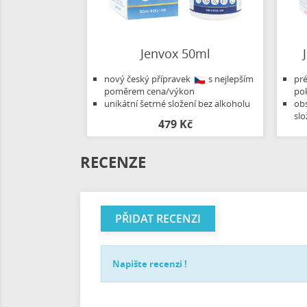
Jenvox 50ml
nový český přípravek
s nejlepším
pré
poměrem cena/výkon
po
unikátní šetrné složení bez alkoholu
obs
slo
479 Kč
RECENZE
PŘIDAT RECENZI
Napište recenzi !